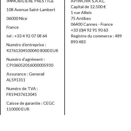
IMMOBILIERE PRESTIGE
APIWORK S.A.R.L.
Capital de 12.500 €
108 Avenue Saint-Lambert
1 rue Allieis
06000 Nice
75 Antibes
06400 Cannes - France
France
+33 (0)4 92 91 90 63
tel : +33 4 92 07 08 64
Registre du commerce : 489
890 483
Numéro d’entreprise :
43761304500040 8000 EUR
Numéro d’agrément :
CPI06052016000005930
Assurance : Generali
AL591311
Numéro de TVA :
FR19437613045
Caisse de garantie : CEGC
110000 EUR