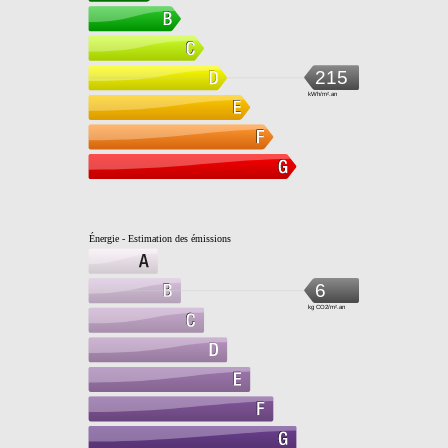
215
kWh/m².an
Énergie - Estimation des émissions
6
kg CO2/m².an