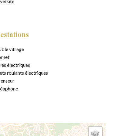
versité
estations
ble vitrage
ernet
res électriques
ets roulants électriques
enseur
déophone