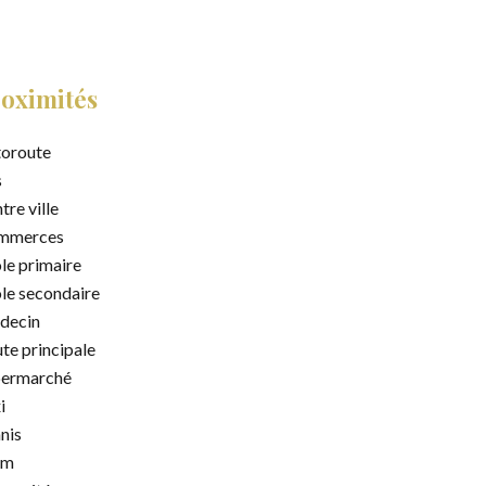
oximités
oroute
s
tre ville
mmerces
le primaire
le secondaire
decin
te principale
permarché
i
nis
am