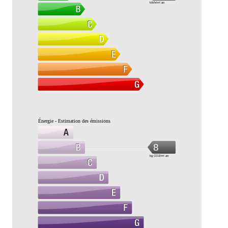
kWh/m².an
Énergie - Estimation des émissions
8
kg CO2/m².an