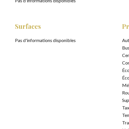
Pas d'informations disponibles
Surfaces
Pr
Pas d'informations disponibles
Aut
Bu
Cen
Co
Éco
Éco
Mé
Rou
Su
Tax
Ten
Tr