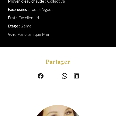
Moyen d'eau chaude
Collective
Eaux usées
Tout à l'égout
État
Excellent état
Étage
2ème
Vue
Panoramique Mer
Partager