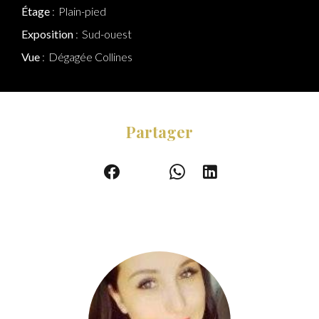
Étage
Plain-pied
Exposition
Sud-ouest
Vue
Dégagée Collines
Partager